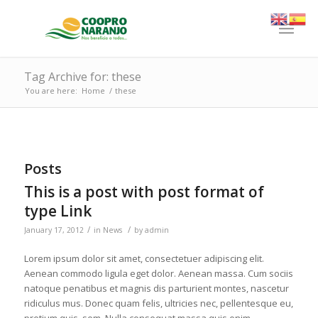
Tag Archive for: these
You are here:
Home
/
these
Posts
This is a post with post format of
type Link
/
/
January 17, 2012
in
News
by
admin
Lorem ipsum dolor sit amet, consectetuer adipiscing elit.
Aenean commodo ligula eget dolor. Aenean massa. Cum sociis
natoque penatibus et magnis dis parturient montes, nascetur
ridiculus mus. Donec quam felis, ultricies nec, pellentesque eu,