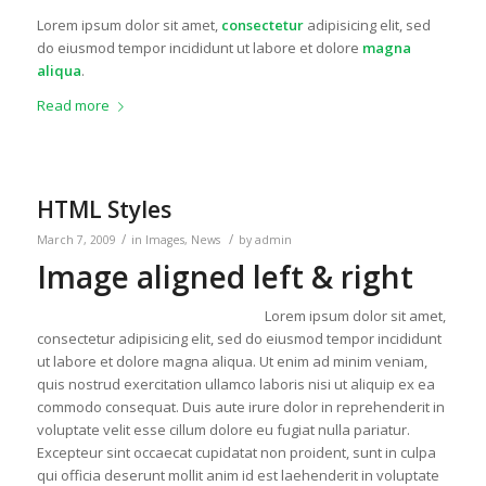
Lorem ipsum dolor sit amet,
consectetur
adipisicing elit, sed
do eiusmod tempor incididunt ut labore et dolore
magna
aliqua
.
Read more
HTML Styles
/
/
March 7, 2009
in
Images
,
News
by
admin
Image aligned left & right
Lorem ipsum dolor sit amet,
consectetur adipisicing elit, sed do eiusmod tempor incididunt
ut labore et dolore magna aliqua. Ut enim ad minim veniam,
quis nostrud exercitation ullamco laboris nisi ut aliquip ex ea
commodo consequat. Duis aute irure dolor in reprehenderit in
voluptate velit esse cillum dolore eu fugiat nulla pariatur.
Excepteur sint occaecat cupidatat non proident, sunt in culpa
qui officia deserunt mollit anim id est laehenderit in voluptate