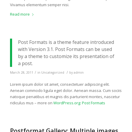
Vivamus elementum semper nisi.
Read more
Post Formats is a theme feature introduced
with Version 3.1. Post Formats can be used
by a theme to customize its presentation of
a post.
/
/
March 28, 2011
in
Uncategorized
by
admin
Lorem ipsum dolor sit amet, consectetuer adipiscing elit.
Aenean commodo ligula eget dolor. Aenean massa. Cum sociis
natoque penatibus et magnis dis parturient montes, nascetur
ridiculus mus – more on
WordPress.org: Post Formats
Postformat Gallery: Multiple images