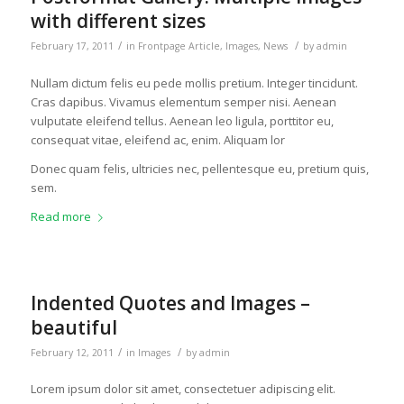
with different sizes
/
/
February 17, 2011
in
Frontpage Article
,
Images
,
News
by
admin
Nullam dictum felis eu pede mollis pretium. Integer tincidunt.
Cras dapibus. Vivamus elementum semper nisi. Aenean
vulputate eleifend tellus. Aenean leo ligula, porttitor eu,
consequat vitae, eleifend ac, enim. Aliquam lor
Donec quam felis, ultricies nec, pellentesque eu, pretium quis,
sem.
Read more
Indented Quotes and Images –
beautiful
/
/
February 12, 2011
in
Images
by
admin
Lorem ipsum dolor sit amet, consectetuer adipiscing elit.