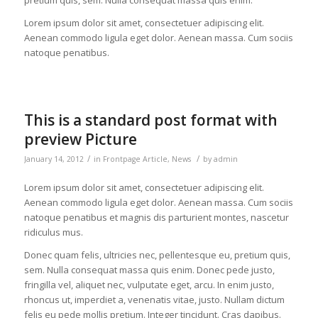
pretium quis, sem. Nulla consequat massa quis enim.
Lorem ipsum dolor sit amet, consectetuer adipiscing elit.
Aenean commodo ligula eget dolor. Aenean massa. Cum sociis
natoque penatibus.
This is a standard post format with
preview Picture
/
/
January 14, 2012
in
Frontpage Article
,
News
by
admin
Lorem ipsum dolor sit amet, consectetuer adipiscing elit.
Aenean commodo ligula eget dolor. Aenean massa. Cum sociis
natoque penatibus et magnis dis parturient montes, nascetur
ridiculus mus.
Donec quam felis, ultricies nec, pellentesque eu, pretium quis,
sem. Nulla consequat massa quis enim. Donec pede justo,
fringilla vel, aliquet nec, vulputate eget, arcu. In enim justo,
rhoncus ut, imperdiet a, venenatis vitae, justo. Nullam dictum
felis eu pede mollis pretium. Integer tincidunt. Cras dapibus.